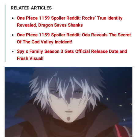
RELATED ARTICLES
One Piece 1159 Spoiler Reddit: Rocks’ True Identity
Revealed, Dragon Saves Shanks
One Piece 1159 Spoiler Reddit: Oda Reveals The Secret
Of The God Valley Incident!
Spy x Family Season 3 Gets Official Release Date and
Fresh Visual!