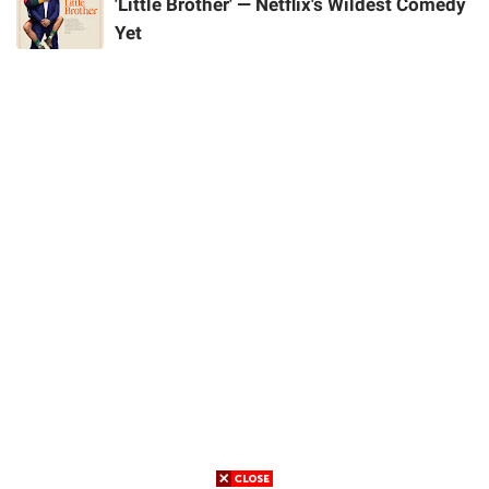
'Little Brother' — Netflix's Wildest Comedy
Yet