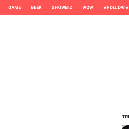
GAME
GEEK
SHOWBIZ
WOW
★FOLLOW★
TR